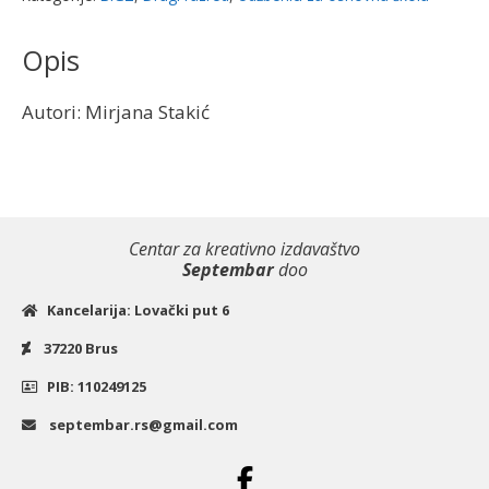
škole
|
Opis
Bigz
količina
Autori: Mirjana Stakić
Centar za kreativno izdavaštvo
Septembar
doo
Kancelarija: Lovački put 6
37220 Brus
PIB: 110249125
septembar.rs@gmail.com