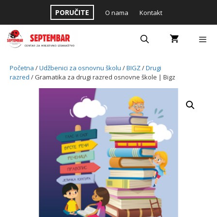
Skip
PORUČITE
O nama
Kontakt
to
content
Menu
Početna
/
Udžbenici za osnovnu školu
/
BIGZ
/
Drugi
razred
/ Gramatika za drugi razred osnovne škole | Bigz