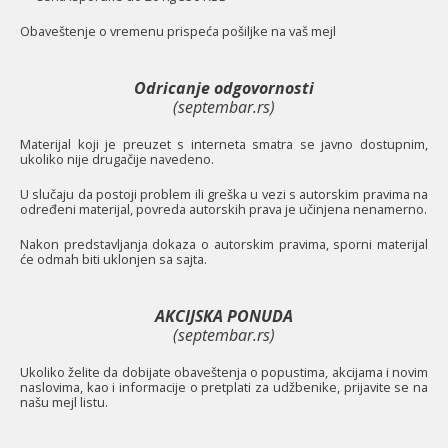
O
baveštenje o vremenu prispeća pošiljke na vaš mejl
Odricanje odgovornosti
(septembar.rs)
Materijal koji je preuzet s interneta smatra se javno dostupnim,
ukoliko nije drugačije navedeno.
U slučaju da postoji problem ili greška u vezi s autorskim pravima na
određeni materijal, povreda autorskih prava je učinjena nenamerno.
Nakon predstavljanja dokaza o autorskim pravima, sporni materijal
će odmah biti uklonjen sa sajta.
AKCIJSKA PONUDA
(septembar.rs)
Ukoliko želite da dobijate obaveštenja o popustima, akcijama i novim
naslovima, kao i informacije o pretplati za udžbenike, prijavite se na
našu mejl listu.