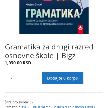
Gramatika za drugi razred
osnovne škole | Bigz
1,030.00
RSD
-
+
Dodajte u korpu
Gramatika
za
drugi
razred
Šifra proizvoda:
67
osnovne
Kategorije:
BIGZ
,
Drugi razred
,
Udžbenici za osnovnu školu