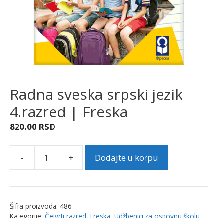
Radna sveska srpski jezik
4.razred | Freska
820.00
RSD
-
+
Dodajte u korpu
Radna
sveska
srpski
jezik
Šifra proizvoda:
486
4.razred
Kategorije:
Četvrti razred
,
Freska
,
Udžbenici za osnovnu školu