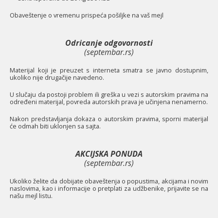
O
baveštenje o vremenu prispeća pošiljke na vaš mejl
Odricanje odgovornosti
(septembar.rs)
Materijal koji je preuzet s interneta smatra se javno dostupnim,
ukoliko nije drugačije navedeno.
U slučaju da postoji problem ili greška u vezi s autorskim pravima na
određeni materijal, povreda autorskih prava je učinjena nenamerno.
Nakon predstavljanja dokaza o autorskim pravima, sporni materijal
će odmah biti uklonjen sa sajta.
AKCIJSKA PONUDA
(septembar.rs)
Ukoliko želite da dobijate obaveštenja o popustima, akcijama i novim
naslovima, kao i informacije o pretplati za udžbenike, prijavite se na
našu mejl listu.