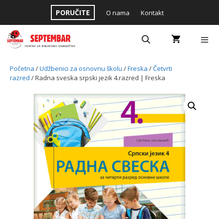
Skip
PORUČITE
O nama
Kontakt
to
content
Menu
Početna
/
Udžbenici za osnovnu školu
/
Freska
/
Četvrti
razred
/ Radna sveska srpski jezik 4.razred | Freska