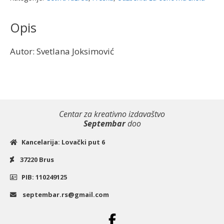
|
Freska
Opis
količina
Autor: Svetlana Joksimović
Centar za kreativno izdavaštvo
Septembar
doo
Kancelarija: Lovački put 6
37220 Brus
PIB: 110249125
septembar.rs@gmail.com