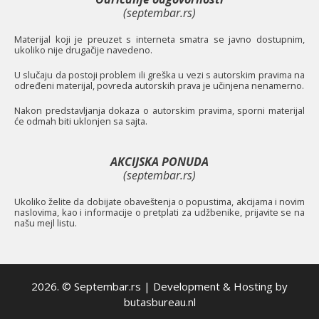
(septembar.rs)
Materijal koji je preuzet s interneta smatra se javno dostupnim,
ukoliko nije drugačije navedeno.
U slučaju da postoji problem ili greška u vezi s autorskim pravima na
određeni materijal, povreda autorskih prava je učinjena nenamerno.
Nakon predstavljanja dokaza o autorskim pravima, sporni materijal
će odmah biti uklonjen sa sajta.
AKCIJSKA PONUDA
(septembar.rs)
Ukoliko želite da dobijate obaveštenja o popustima, akcijama i novim
naslovima, kao i informacije o pretplati za udžbenike, prijavite se na
našu mejl listu.
2026. © Septembar.rs | Development & Hosting by
butasbureau.nl