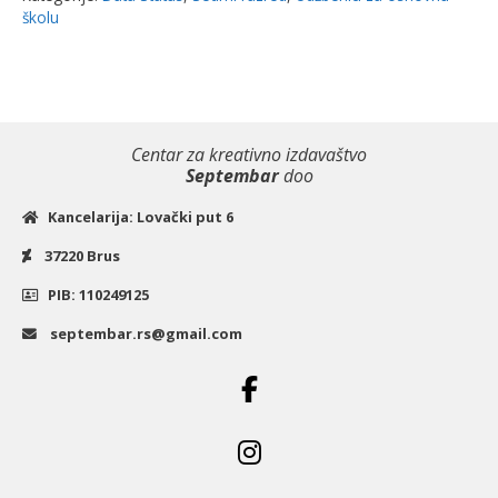
|
školu
Data
Status
količina
Centar za kreativno izdavaštvo
Septembar
doo
Kancelarija: Lovački put 6
37220 Brus
PIB: 110249125
septembar.rs@gmail.com