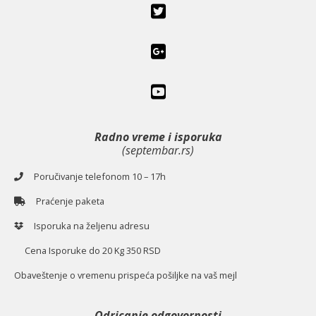
Radno vreme i isporuka
(septembar.rs)
Poručivanje telefonom 10 – 17h
Praćenje paketa
Isporuka na željenu adresu
Cena Isporuke do 20 Kg 350 RSD
O
baveštenje o vremenu prispeća pošiljke na vaš mejl
Odricanje odgovornosti