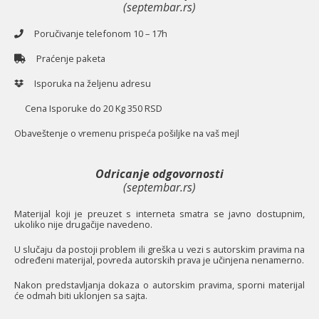
(septembar.rs)
Poručivanje telefonom 10 – 17h
Praćenje paketa
Isporuka na željenu adresu
Cena Isporuke do 20 Kg 350 RSD
O
baveštenje o vremenu prispeća pošiljke na vaš mejl
Odricanje odgovornosti
(septembar.rs)
Materijal koji je preuzet s interneta smatra se javno dostupnim,
ukoliko nije drugačije navedeno.
U slučaju da postoji problem ili greška u vezi s autorskim pravima na
određeni materijal, povreda autorskih prava je učinjena nenamerno.
Nakon predstavljanja dokaza o autorskim pravima, sporni materijal
će odmah biti uklonjen sa sajta.