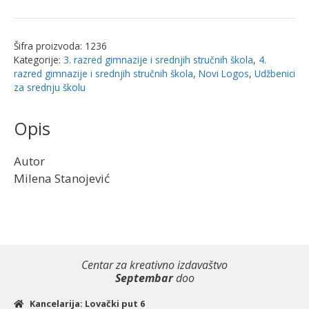
-
Udžbenik
za
Šifra proizvoda:
1236
4.
Kategorije:
3. razred gimnazije i srednjih stručnih škola
,
4.
razred
razred gimnazije i srednjih stručnih škola
,
Novi Logos
,
Udžbenici
gimnazije
za srednju školu
i
3.
Opis
razred
srednjih
Autor
stručnih
Milena Stanojević
škola
|
Novi
Logos
količina
Centar za kreativno izdavaštvo
Septembar
doo
Kancelarija: Lovački put 6