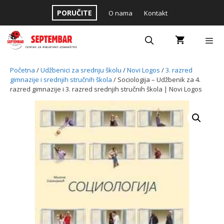
Skip
PORUČITE
O nama
Kontakt
to
content
Menu
Početna
/
Udžbenici za srednju školu
/
Novi Logos
/
3. razred
gimnazije i srednjih stručnih škola
/ Sociologija – Udžbenik za 4.
razred gimnazije i 3. razred srednjih stručnih škola | Novi Logos