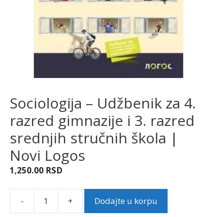
Sociologija – Udžbenik za 4.
razred gimnazije i 3. razred
srednjih stručnih škola |
Novi Logos
1,250.00
RSD
-
+
Dodajte u korpu
Sociologija