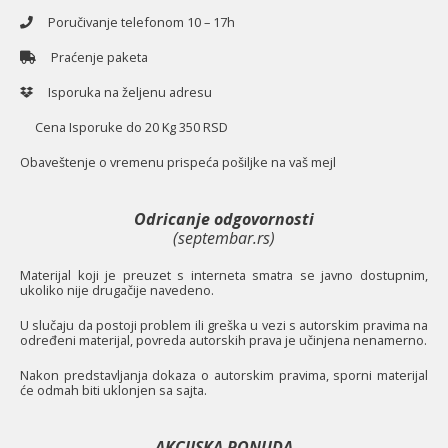
Poručivanje telefonom 10 – 17h
Praćenje paketa
Isporuka na željenu adresu
Cena Isporuke do 20 Kg 350 RSD
O
baveštenje o vremenu prispeća pošiljke na vaš mejl
Odricanje odgovornosti
(septembar.rs)
Materijal koji je preuzet s interneta smatra se javno dostupnim,
ukoliko nije drugačije navedeno.
U slučaju da postoji problem ili greška u vezi s autorskim pravima na
određeni materijal, povreda autorskih prava je učinjena nenamerno.
Nakon predstavljanja dokaza o autorskim pravima, sporni materijal
će odmah biti uklonjen sa sajta.
AKCIJSKA PONUDA