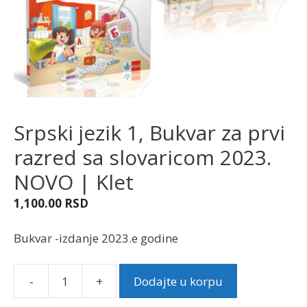
Srpski jezik 1, Bukvar za prvi
razred sa slovaricom 2023.
NOVO | Klet
1,100.00
RSD
Bukvar -izdanje 2023.e godine
-
+
Dodajte u korpu
Srpski
jezik