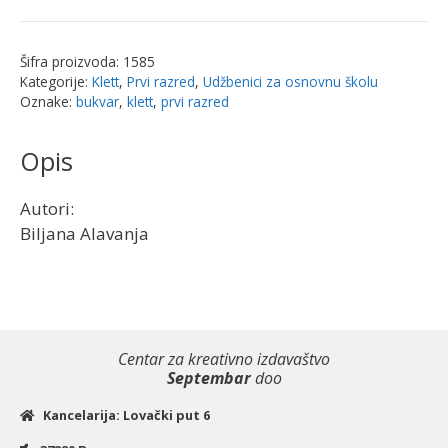
1,
Bukvar
Šifra proizvoda:
1585
za
Kategorije:
Klett
,
Prvi razred
,
Udžbenici za osnovnu školu
prvi
Oznake:
bukvar
,
klett
,
prvi razred
razred
sa
Opis
slovaricom
2023.
Autori:
NOVO
Biljana Alavanja
|
Klet
količina
Centar za kreativno izdavaštvo
Septembar
doo
Kancelarija: Lovački put 6