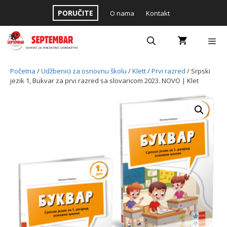
Skip
PORUČITE
O nama
Kontakt
to
content
Menu
Početna
/
Udžbenici za osnovnu školu
/
Klett
/
Prvi razred
/ Srpski
jezik 1, Bukvar za prvi razred sa slovaricom 2023. NOVO | Klet