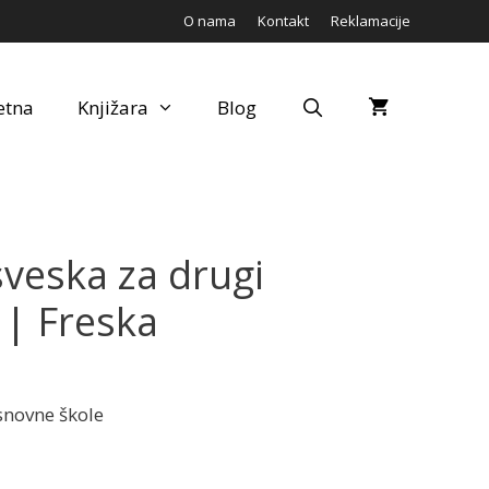
O nama
Kontakt
Reklamacije
etna
Knjižara
Blog
sveska za drugi
 | Freska
osnovne škole