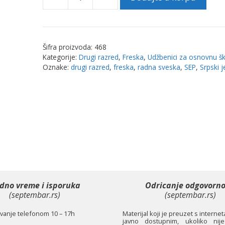
Srpski
jezik
2,
Radna
Šifra proizvoda:
468
sveska
Kategorije:
Drugi razred
,
Freska
,
Udžbenici za osnovnu š
za
Oznake:
drugi razred
,
freska
,
radna sveska
,
SEP
,
Srpski j
drugi
razred
osnovne
škole
|
Freska
količina
dno vreme i isporuka
Odricanje odgovorno
(septembar.rs)
(septembar.rs)
anje telefonom 10 – 17h
Materijal koji je preuzet s interne
javno dostupnim, ukoliko nije