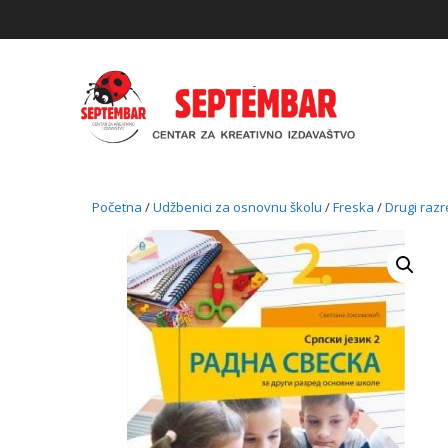
Skip
to
content
Početna
/
Udžbenici za osnovnu školu
/
Freska
/
Drugi raz