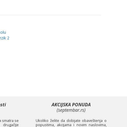
kolu
ezik 2
sti
AKCIJSKA PONUDA
(septembar.rs)
ta smatra se
Ukoliko želite da dobijate obaveštenja o
 drugačije
popustima, akcijama i novim naslovima,