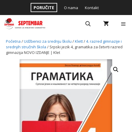
Skip
PORUČITE
O nama
Kontakt
to
content
Menu
Početna
/
Udžbenici za srednju školu
/
Klett
/
4. razred gimnazije i
srednjih stručnih škola
/ Srpski jezik 4, gramatika za četvrti razred
gimnazija NOVO IZDANJE | Klet