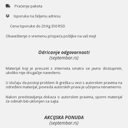
Praćenje paketa
Isporuka na željenu adresu
Cena Isporuke do 20 Kg 350 RSD
O
baveštenje o vremenu prispeća pošiljke na vaš mejl
Odricanje odgovornosti
(septembar.rs)
Materijal koji je preuzet s interneta smatra se javno dostupnim,
ukoliko nije drugačije navedeno.
U slučaju da postoji problem ili greška u vezi s autorskim pravima na
određeni materijal, povreda autorskih prava je učinjena nenamerno.
Nakon predstavljanja dokaza o autorskim pravima, sporni materijal
će odmah biti uklonjen sa sajta.
AKCIJSKA PONUDA
(septembar.rs)