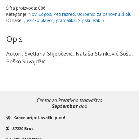
-
Šifra proizvoda:
886
GRAMATIKA
Kategorije:
Novi Logos
,
Peti razred
,
Udžbenici za osnovnu školu
„Jezičko
Oznake:
„Jezičko blago“
,
gramatika
,
Srpski jezik 5
blago“
|
Opis
Novi
logos
Autori: Svetlana Slijepčević, Nataša Stanković-Šošo,
količina
Boško Suvajdžić
Centar za kreativno izdavaštvo
Septembar
doo
Kancelarija: Lovački put 6
37220 Brus