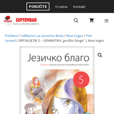
Skip
PORUČITE
O nama
Kontakt
to
content
Menu
Početna
/
Udžbenici za osnovnu školu
/
Novi Logos
/
Peti
razred
/ SRPSKI JEZIK 5 – GRAMATIKA „Jezičko blago“ | Novi logos