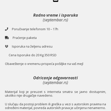
Radno vreme i isporuka
(septembar.rs)
Poručivanje telefonom 10 – 17h
Praćenje paketa
Isporuka na željenu adresu
Cena Isporuke do 20 Kg 350 RSD
O
baveštenje o vremenu prispeća pošiljke na vaš mejl
Odricanje odgovornosti
(septembar.rs)
Materijal koji je preuzet s interneta smatra se javno dostupnim,
ukoliko nije drugačije navedeno.
U slučaju da postoji problem ili greška u vezi s autorskim pravima na
određeni materijal, povreda autorskih prava je učinjena nenamerno.