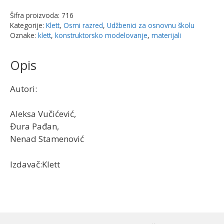
8
Šifra proizvoda:
716
-
Kategorije:
Klett
,
Osmi razred
,
Udžbenici za osnovnu školu
materijali
Oznake:
klett
,
konstruktorsko modelovanje
,
materijali
za
konstruktorsko
Opis
modelovanje
|
Autori:
Klet
količina
Aleksa Vučićević,
Đura Pađan,
Nenad Stamenović
Izdavač:Klett