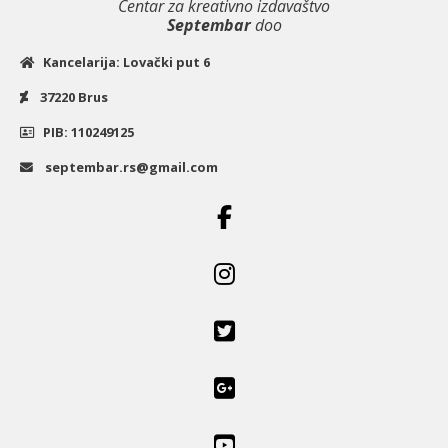
Centar za kreativno izdavaštvo
Septembar
doo
Kancelarija: Lovački put 6
37220 Brus
PIB: 110249125
septembar.rs@gmail.com