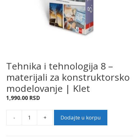
Tehnika i tehnologija 8 –
materijali za konstruktorsko
modelovanje | Klet
1,990.00
RSD
-
+
Dodajte u korpu
Tehnika
i
tehnologija