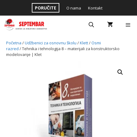
Skip
PORUČITE
O nama
Kontakt
to
content
Menu
Početna
/
Udžbenici za osnovnu školu
/
Klett
/
Osmi
razred
/ Tehnika i tehnologija 8 – materijali za konstruktorsko
modelovanje | Klet