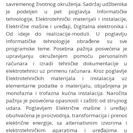
savremenog životnog okruženja. Sadržaj udžbenika
je podeljen u pet poglavlja Informatičke
tehnologije, Elektrotehnički materijali i instalacije,
Električne mašine i uređaji, Digitalna elektronika i
Od ideje do realizacije-moduli. U poglavlju
Informatičke tehnologije obrađene su sve
programske teme. Posebna pažnja posvećena je
upravljanju okruženjem pomoću personalnih
računara i izradi tehničke dokumentacije u
elektrotehnici uz primenu računara. Kroz poglavlje
Elektrotehničkih materijala i instalacija uz
elementarne podatke o materijalu, objašnjena je
monofazna i trofazna kućna instalacija. Naročita
pažnja je posvećena opasnosti i zaštiti od strujnog
udara. Poglavljem Električne mašine i uređaji
obuhvaćena je proizvodnja, transformacija i prenos
električne energije, sa alternativnim izvorima i
elektrotehničkim aparatima i uređajima u