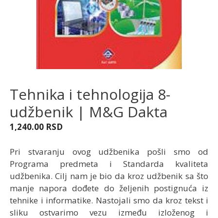
Tehnika i tehnologija 8-
udžbenik | M&G Dakta
1,240.00
RSD
Pri stvaranju ovog udžbenika pošli smo od
Programa predmeta i Standarda kvaliteta
udžbenika. Cilj nam je bio da kroz udžbenik sa što
manje napora dođete do željenih postignuća iz
tehnike i informatike. Nastojali smo da kroz tekst i
sliku ostvarimo vezu između izloženog i