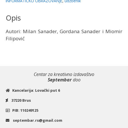
INFORMATIČKO OBRAZOVANJE
,
udzbenik
količina
Opis
Autori: Milan Sanader, Gordana Sanader i Miomir
Filipović
Centar za kreativno izdavaštvo
Septembar
doo
Kancelarija: Lovački put 6
37220 Brus
PIB: 110249125
septembar.rs@gmail.com