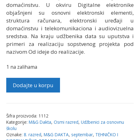
domaćinstvu. U okviru Digitalne elektronike
objašnjeni su osnovni elektronski elementi,
struktura računara, elektronski uređaji u
domaćinstvu i telekomunikaciona i audiovizuelna
sredstva. Na kraju udžbenika data su uputstva i
primeri za realizaciju sopstvenog projekta pod
nazivom Od ideje do realizacije.
1 na zalihama
Tehnika
Dodajte u korpu
i
tehnologija
8-
udžbenik
Šifra proizvoda:
1112
|
Kategorije:
M&G Dakta
,
Osmi razred
,
Udžbenici za osnovnu
M&G
školu
Oznake:
8. razred
,
M&G DAKTA
,
septembar
,
TEHNIČKO I
Dakta