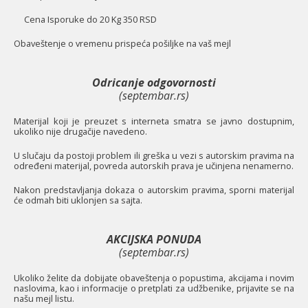
Cena Isporuke do 20 Kg 350 RSD
O
baveštenje o vremenu prispeća pošiljke na vaš mejl
Odricanje odgovornosti
(septembar.rs)
Materijal koji je preuzet s interneta smatra se javno dostupnim,
ukoliko nije drugačije navedeno.
U slučaju da postoji problem ili greška u vezi s autorskim pravima na
određeni materijal, povreda autorskih prava je učinjena nenamerno.
Nakon predstavljanja dokaza o autorskim pravima, sporni materijal
će odmah biti uklonjen sa sajta.
AKCIJSKA PONUDA
(septembar.rs)
Ukoliko želite da dobijate obaveštenja o popustima, akcijama i novim
naslovima, kao i informacije o pretplati za udžbenike, prijavite se na
našu mejl listu.