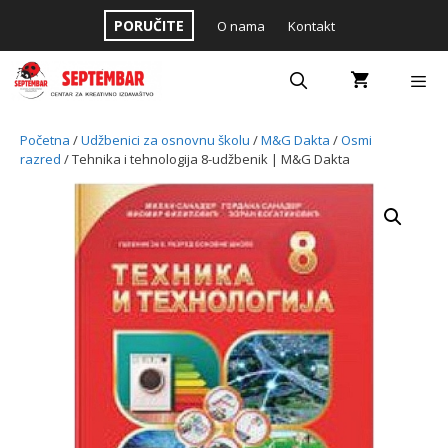
Skip
PORUČITE
O nama
Kontakt
to
content
Menu
Početna
/
Udžbenici za osnovnu školu
/
M&G Dakta
/
Osmi
razred
/ Tehnika i tehnologija 8-udžbenik | M&G Dakta