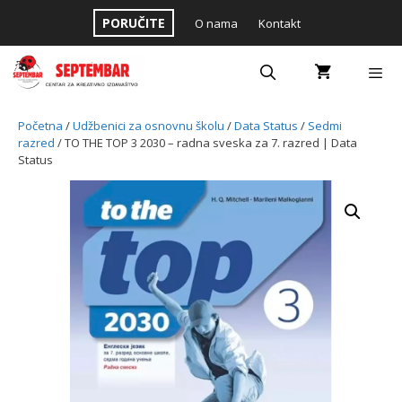
Skip
PORUČITE
O nama
Kontakt
to
content
Menu
Početna
/
Udžbenici za osnovnu školu
/
Data Status
/
Sedmi
razred
/ TO THE TOP 3 2030 – radna sveska za 7. razred | Data
Status