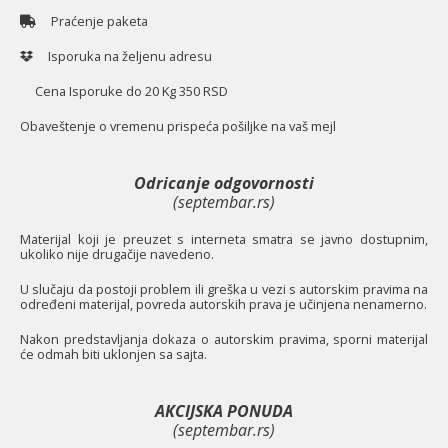
Praćenje paketa
Isporuka na željenu adresu
Cena Isporuke do 20 Kg 350 RSD
O
baveštenje o vremenu prispeća pošiljke na vaš mejl
Odricanje odgovornosti
(septembar.rs)
Materijal koji je preuzet s interneta smatra se javno dostupnim,
ukoliko nije drugačije navedeno.
U slučaju da postoji problem ili greška u vezi s autorskim pravima na
određeni materijal, povreda autorskih prava je učinjena nenamerno.
Nakon predstavljanja dokaza o autorskim pravima, sporni materijal
će odmah biti uklonjen sa sajta.
AKCIJSKA PONUDA
(septembar.rs)