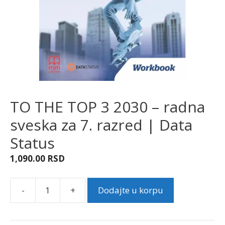
TO THE TOP 3 2030 – radna
sveska za 7. razred | Data
Status
1,090.00
RSD
-
+
Dodajte u korpu
TO
THE
TOP