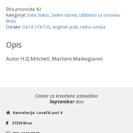
3
Šifra proizvoda:
82
2030
Kategorije:
Data Status
,
Sedmi razred
,
Udžbenici za osnovnu
-
školu
radna
Oznake:
DATA STATUS
,
engleski jezik
,
radna sveska
sveska
za
Opis
7.
razred
Autor H.Q.Mitchell, Marileni Malkogianni
|
Data
Status
količina
Centar za kreativno izdavaštvo
Septembar
doo
Kancelarija: Lovački put 6
37220 Brus