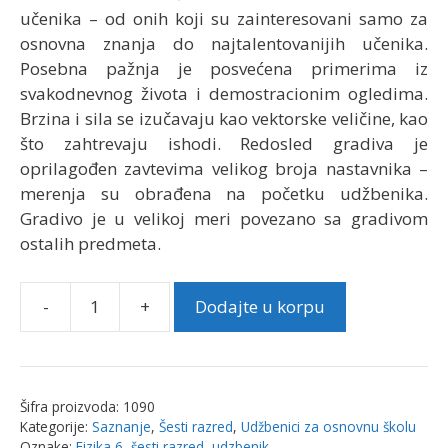
učenika – od onih koji su zainteresovani samo za
osnovna znanja do najtalentovanijih učenika.
Posebna pažnja je posvećena primerima iz
svakodnevnog života i demostracionim ogledima.
Brzina i sila se izučavaju kao vektorske veličine, kao
što zahtrevaju ishodi. Redosled gradiva je
oprilagođen zavtevima velikog broja nastavnika –
merenja su obrađena na početku udžbenika.
Gradivo je u velikoj meri povezano sa gradivom
ostalih predmeta.
-
+
Dodajte u korpu
Udžbenik
"Fizika
6"
za
Šifra proizvoda:
1090
šesti
Kategorije:
Saznanje
,
Šesti razred
,
Udžbenici za osnovnu školu
razred
Oznake:
Fizika 6
,
šesti razred
,
udzbenik