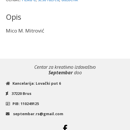
osnovne
škole
Opis
|
Saznanje
Mico M. Mitrović
količina
Centar za kreativno izdavaštvo
Septembar
doo
Kancelarija: Lovački put 6
37220 Brus
PIB: 110249125
septembar.rs@gmail.com