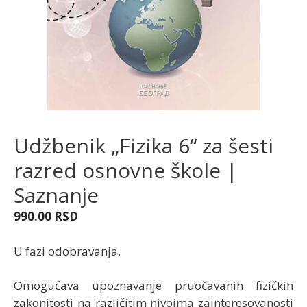
Udžbenik „Fizika 6“ za šesti
razred osnovne škole |
Saznanje
990.00
RSD
U fazi odobravanja.
Omogućava upoznavanje pruočavanih fizičkih
zakonitosti na različitim nivoima zainteresovanosti