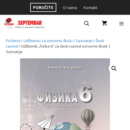
Skip
PORUČITE
O nama
Kontakt
to
content
Menu
Početna
/
Udžbenici za osnovnu školu
/
Saznanje
/
Šesti
razred
/ Udžbenik „Fizika 6“ za šesti razred osnovne škole |
Saznanje