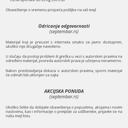
O
baveštenje o vremenu prispeća pošiljke na vaš mejl
Odricanje odgovornosti
(septembar.rs)
Materijal koji je preuzet s interneta smatra se javno dostupnim,
ukoliko nije drugačije navedeno.
U slučaju da postoji problem ili greška u vezi s autorskim pravima na
određeni materijal, povreda autorskih prava je učinjena nenamerno.
Nakon predstavljanja dokaza o autorskim pravima, sporni materijal
će odmah biti uklonjen sa sajta.
AKCIJSKA PONUDA
(septembar.rs)
Ukoliko želite da dobijate obaveštenja o popustima, akcijama i novim
naslovima, kao i informacije o pretplati za udžbenike, prijavite se na
našu mejl listu.