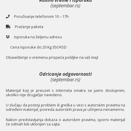
Radno vreme i isporuka
(septembar.rs)
Poručivanje telefonom 10 – 17h
Praćenje paketa
Isporuka na željenu adresu
Cena Isporuke do 20 Kg 350 RSD
O
baveštenje o vremenu prispeća pošiljke na vaš mejl
Odricanje odgovornosti
(septembar.rs)
Materijal koji je preuzet s interneta smatra se javno dostupnim,
ukoliko nije drugačije navedeno.
U slučaju da postoji problem ili greška u vezi s autorskim pravima na
određeni materijal, povreda autorskih prava je učinjena nenamerno.
Nakon predstavljanja dokaza o autorskim pravima, sporni materijal
će odmah biti uklonjen sa sajta.