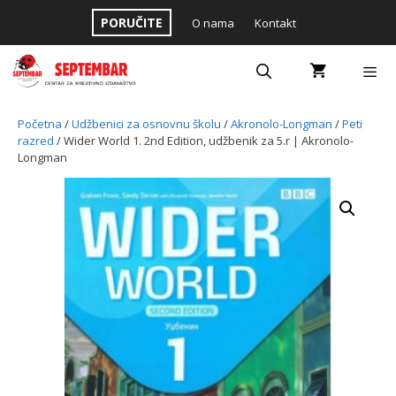
Skip
PORUČITE
O nama
Kontakt
to
content
Menu
Početna
/
Udžbenici za osnovnu školu
/
Akronolo-Longman
/
Peti
razred
/ Wider World 1. 2nd Edition, udžbenik za 5.r | Akronolo-
Longman