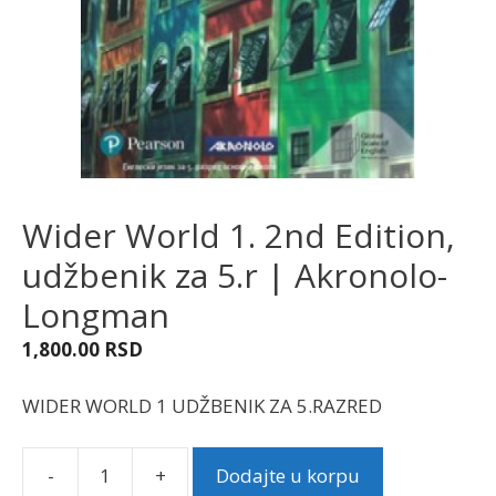
Wider World 1. 2nd Edition,
udžbenik za 5.r | Akronolo-
Longman
1,800.00
RSD
WIDER WORLD 1 UDŽBENIK ZA 5.RAZRED
-
+
Dodajte u korpu
Wider