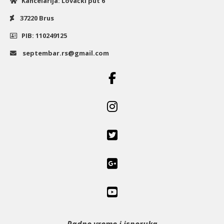
Kancelarija: Lovački put 6
37220 Brus
PIB: 110249125
septembar.rs@gmail.com