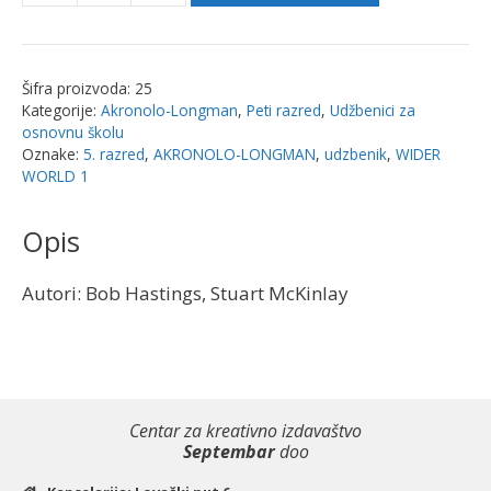
World
1.
2nd
Šifra proizvoda:
25
Edition,
Kategorije:
Akronolo-Longman
,
Peti razred
,
Udžbenici za
udžbenik
osnovnu školu
za
Oznake:
5. razred
,
AKRONOLO-LONGMAN
,
udzbenik
,
WIDER
WORLD 1
5.r
|
Opis
Akronolo-
Longman
količina
Autori: Bob Hastings, Stuart McKinlay
Centar za kreativno izdavaštvo
Septembar
doo