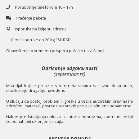
Poručivanje telefonom 10 – 17h
Praćenje paketa
Isporuka na željenu adresu
Cena Isporuke do 20 Kg 350 RSD
O
baveštenje o vremenu prispeća pošiljke na vaš mejl
Odricanje odgovornosti
(septembar.rs)
Materijal koji je preuzet s interneta smatra se javno dostupnim,
ukoliko nije drugačije navedeno.
U slučaju da postoji problem ili greška u vezi s autorskim pravima na
određeni materijal, povreda autorskih prava je učinjena nenamerno.
Nakon predstavljanja dokaza o autorskim pravima, sporni materijal
će odmah biti uklonjen sa sajta.