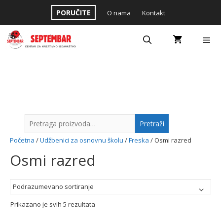
Skip
PORUČITE
O nama
Kontakt
to
content
Menu
Pretraga
Pretraži
za:
Početna
/
Udžbenici za osnovnu školu
/
Freska
/ Osmi razred
Osmi razred
Prikazano je svih 5 rezultata