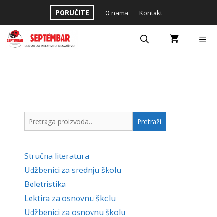
Skip
PORUČITE
O nama
Kontakt
to
content
Menu
Pretraga
Pretraži
za:
Stručna literatura
Udžbenici za srednju školu
Beletristika
Lektira za osnovnu školu
Udžbenici za osnovnu školu