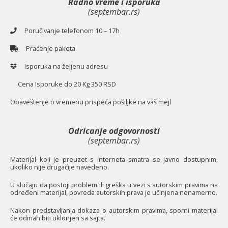
Radno vreme i isporuka
(septembar.rs)
Poručivanje telefonom 10 – 17h
Praćenje paketa
Isporuka na željenu adresu
Cena Isporuke do 20 Kg 350 RSD
O
baveštenje o vremenu prispeća pošiljke na vaš mejl
Odricanje odgovornosti
(septembar.rs)
Materijal koji je preuzet s interneta smatra se javno dostupnim,
ukoliko nije drugačije navedeno.
U slučaju da postoji problem ili greška u vezi s autorskim pravima na
određeni materijal, povreda autorskih prava je učinjena nenamerno.
Nakon predstavljanja dokaza o autorskim pravima, sporni materijal
će odmah biti uklonjen sa sajta.