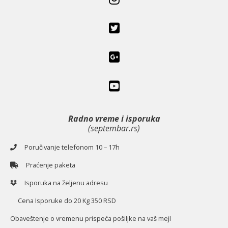
Radno vreme i isporuka
(septembar.rs)
Poručivanje telefonom 10 – 17h
Praćenje paketa
Isporuka na željenu adresu
Cena Isporuke do 20 Kg 350 RSD
O
baveštenje o vremenu prispeća pošiljke na vaš mejl