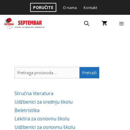
Skip
PORUČITE
O nama
Kontakt
to
content
Menu
Pretraga
Pretraži
za:
Stručna literatura
Udžbenici za srednju školu
Beletristika
Lektira za osnovnu školu
Udžbenici za osnovnu školu