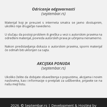
Odricanje odgovornosti
(septembar.rs)
Materijal koji je preuzet s interneta smatra se javno dostupnim,
ukoliko nije drugačije navedeno.
U slučaju da postoji problem ili greška u vezi s autorskim pravima na
određeni materijal, povreda autorskih prava je učinjena nenamerno.
Nakon predstavljanja dokaza o autorskim pravima, sporni materijal
će odmah biti uklonjen sa sajta.
AKCIJSKA PONUDA
(septembar.rs)
Ukoliko želite da dobijate obaveštenja o popustima, akcijama i novim
naslovima, kao i informacije o pretplati za udžbenike, prijavite se na
našu mejl listu.
2026. © Septembar.rs | Development & Hosting by