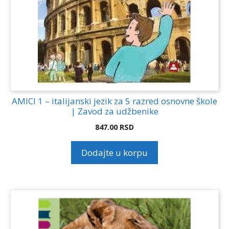
AMICI 1 – italijanski jezik za 5 razred osnovne škole
| Zavod za udžbenike
847.00
RSD
Dodajte u korpu