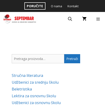
Skip
PORUČITE
O nama
Kontakt
to
content
Menu
Pretraga
Pretraži
za:
Stručna literatura
Udžbenici za srednju školu
Beletristika
Lektira za osnovnu školu
Udžbenici za osnovnu školu