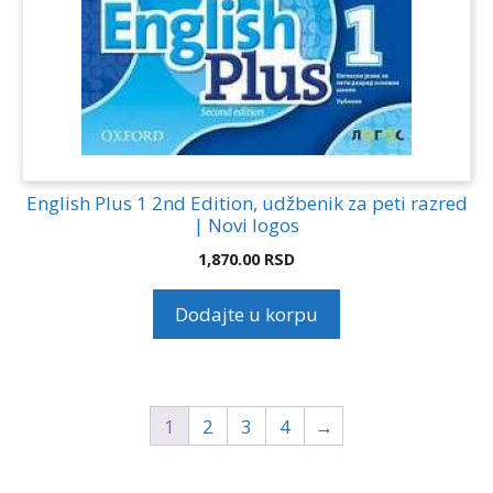
English Plus 1 2nd Edition, udžbenik za peti razred
| Novi logos
1,870.00
RSD
Dodajte u korpu
1
2
3
4
→