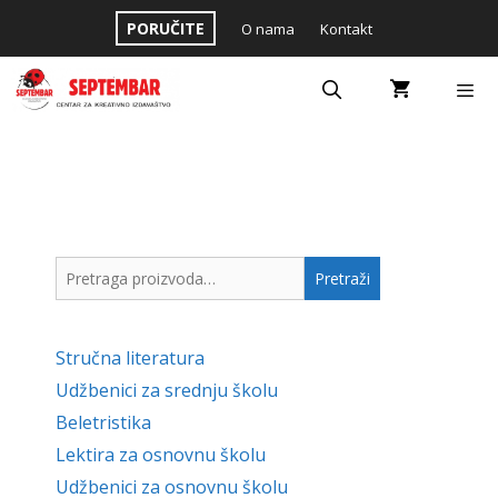
Skip
PORUČITE
O nama
Kontakt
to
content
Menu
Pretraga
Pretraži
za:
Stručna literatura
Udžbenici za srednju školu
Beletristika
Lektira za osnovnu školu
Udžbenici za osnovnu školu