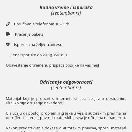
Radno vreme i isporuka
(septembar.rs)
Poručivanje telefonom 10 – 17h
Praćenje paketa
Isporuka na željenu adresu
Cena Isporuke do 20 Kg 350 RSD
O
baveštenje o vremenu prispeća pošiljke na vaš mejl
Odricanje odgovornosti
(septembar.rs)
Materijal koji je preuzet s interneta smatra se javno dostupnim,
ukoliko nije drugačije navedeno.
U slučaju da postoji problem ili greška u vezi s autorskim pravima na
određeni materijal, povreda autorskih prava je učinjena nenamerno.
Nakon predstavljanja dokaza o autorskim pravima, sporni materijal