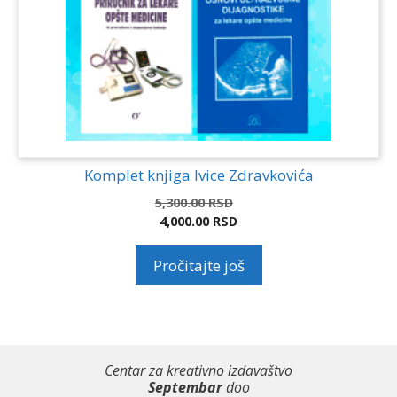
Komplet knjiga Ivice Zdravkovića
Originalna
5,300.00
RSD
cena
4,000.00
RSD
Trenutna
je
cena
bila:
Pročitajte još
je:
5,300.00 RSD.
4,000.00 RSD.
Centar za kreativno izdavaštvo
Septembar
doo