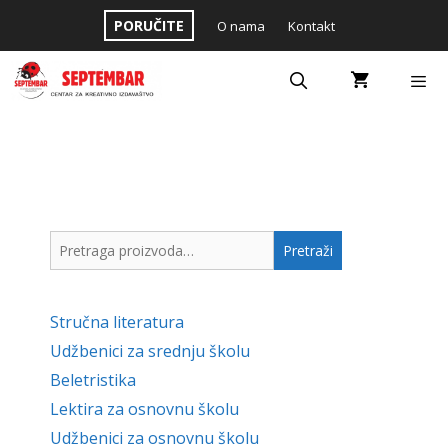
Skip
PORUČITE
O nama
Kontakt
to
content
Menu
Pretraga
Pretraži
za:
Stručna literatura
Udžbenici za srednju školu
Beletristika
Lektira za osnovnu školu
Udžbenici za osnovnu školu