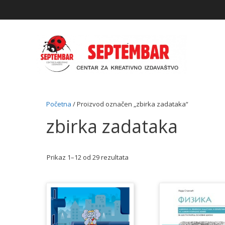
Skip
to
content
Početna
/ Proizvod označen „zbirka zadataka“
zbirka zadataka
Prikaz 1–12 od 29 rezultata