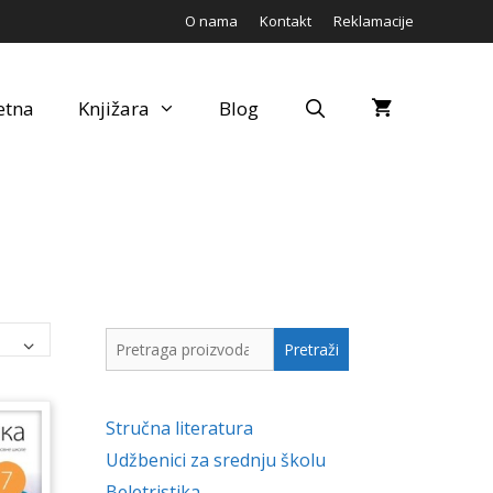
O nama
Kontakt
Reklamacije
etna
Knjižara
Blog
Pretraga
Pretraži
za:
Stručna literatura
Udžbenici za srednju školu
Beletristika