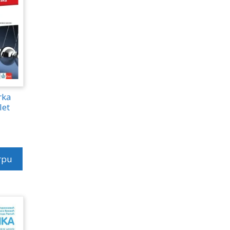
rka
let
rpu