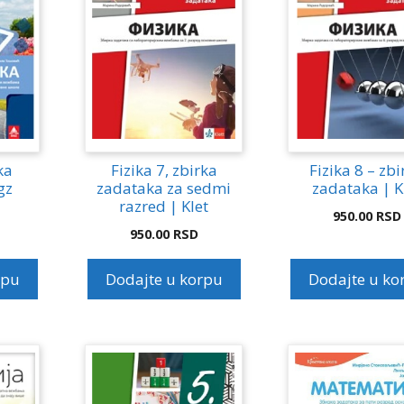
ka
Fizika 7, zbirka
Fizika 8 – zbi
gz
zadataka za sedmi
zadataka | K
razred | Klet
950.00
RSD
950.00
RSD
rpu
Dodajte u korpu
Dodajte u ko