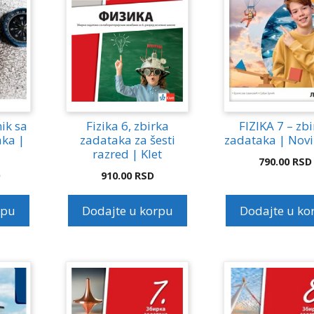
ik sa
Fizika 6, zbirka
FIZIKA 7 – zb
aka |
zadataka za šesti
zadataka | Novi
razred | Klet
790.00
RSD
D
910.00
RSD
rpu
Dodajte u korpu
Dodajte u ko