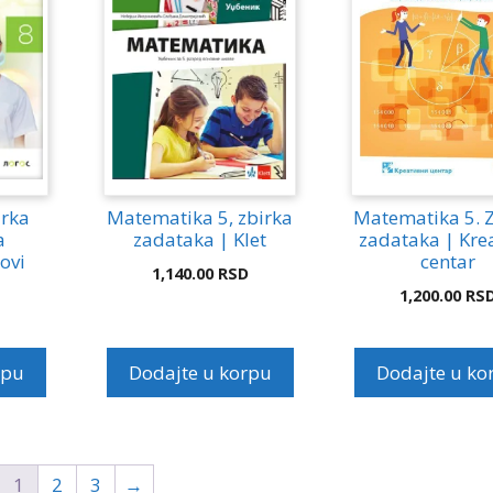
irka
Matematika 5, zbirka
Matematika 5. 
a
zadataka | Klet
zadataka | Krea
ovi
centar
1,140.00
RSD
1,200.00
RS
rpu
Dodajte u korpu
Dodajte u ko
1
2
3
→