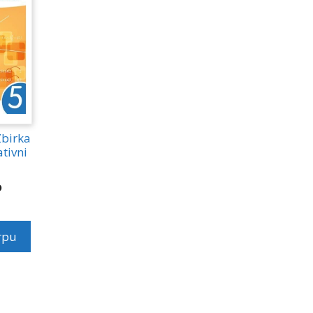
Zbirka
tivni
D
rpu