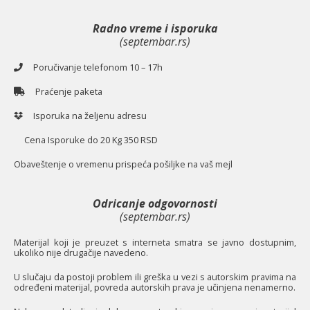
Radno vreme i isporuka
(septembar.rs)
Poručivanje telefonom 10 – 17h
Praćenje paketa
Isporuka na željenu adresu
Cena Isporuke do 20 Kg 350 RSD
O
baveštenje o vremenu prispeća pošiljke na vaš mejl
Odricanje odgovornosti
(septembar.rs)
Materijal koji je preuzet s interneta smatra se javno dostupnim,
ukoliko nije drugačije navedeno.
U slučaju da postoji problem ili greška u vezi s autorskim pravima na
određeni materijal, povreda autorskih prava je učinjena nenamerno.