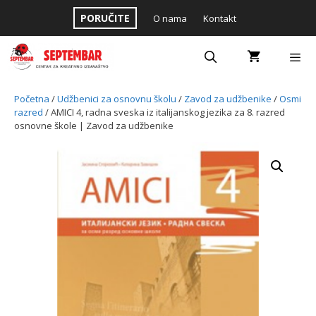
Skip
PORUČITE
O nama
Kontakt
to
content
Menu
Početna
/
Udžbenici za osnovnu školu
/
Zavod za udžbenike
/
Osmi
razred
/ AMICI 4, radna sveska iz italijanskog jezika za 8. razred
osnovne škole | Zavod za udžbenike