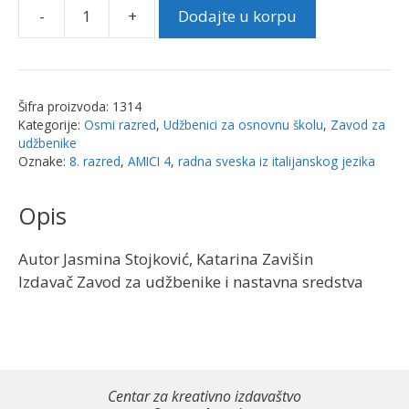
-
+
Dodajte u korpu
AMICI
4,
radna
sveska
Šifra proizvoda:
1314
iz
Kategorije:
Osmi razred
,
Udžbenici za osnovnu školu
,
Zavod za
italijanskog
udžbenike
jezika
Oznake:
8. razred
,
AMICI 4
,
radna sveska iz italijanskog jezika
za
8.
Opis
razred
osnovne
Autor Jasmina Stojković, Katarina Zavišin
škole
Izdavač Zavod za udžbenike i nastavna sredstva
|
Zavod
za
udžbenike
količina
Centar za kreativno izdavaštvo