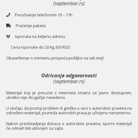
(septembar.rs)
Poručivanje telefonom 10 – 17h
Praćenje paketa
Isporuka na željenu adresu
Cena Isporuke do 20 Kg 350 RSD
O
baveštenje o vremenu prispeća pošiljke na vaš mejl
Odricanje odgovornosti
(septembar.rs)
Materijal koji je preuzet s interneta smatra se javno dostupnim,
ukoliko nije drugačije navedeno.
U slučaju da postoji problem ili greška u vezi s autorskim pravima na
određeni materijal, povreda autorskih prava je učinjena nenamerno.
Nakon predstavljanja dokaza o autorskim pravima, sporni materijal
će odmah biti uklonjen sa sajta.