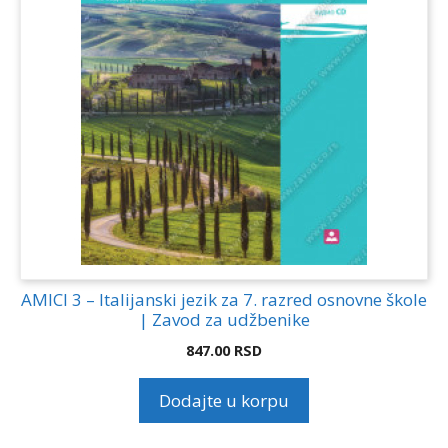
AMICI 3 – Italijanski jezik za 7. razred osnovne škole
| Zavod za udžbenike
847.00
RSD
Dodajte u korpu