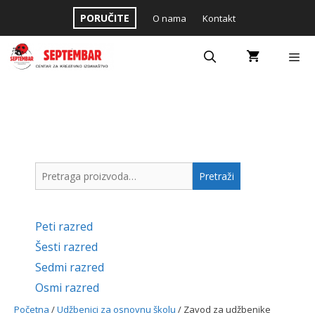
Skip
PORUČITE
O nama
Kontakt
to
content
Menu
Pretraga
Pretraži
za:
Peti razred
Šesti razred
Sedmi razred
Osmi razred
Početna
/
Udžbenici za osnovnu školu
/ Zavod za udžbenike