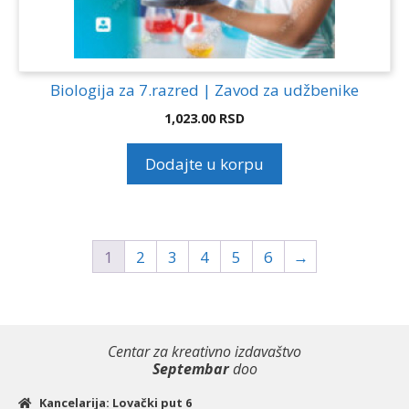
Biologija za 7.razred | Zavod za udžbenike
1,023.00
RSD
Dodajte u korpu
1
2
3
4
5
6
→
Centar za kreativno izdavaštvo
Septembar
doo
Kancelarija: Lovački put 6