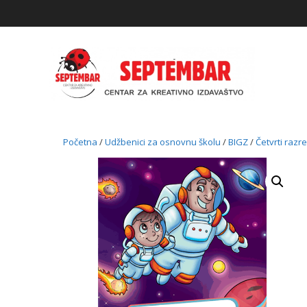
Skip
to
content
Početna
/
Udžbenici za osnovnu školu
/
BIGZ
/
Četvrti razr