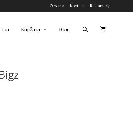
O nama
Kontakt
Reklamacije
etna
Knjižara
Blog
Bigz