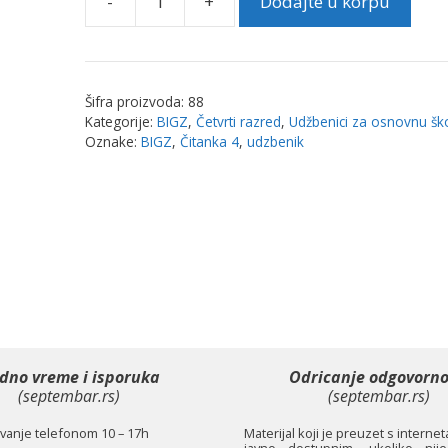
-
+
Dodajte u korpu
Čitanka
4
udžbenik
|
Šifra proizvoda:
88
Bigz
Kategorije:
BIGZ
,
Četvrti razred
,
Udžbenici za osnovnu šk
količina
Oznake:
BIGZ
,
Čitanka 4
,
udzbenik
dno vreme i isporuka
Odricanje odgovorno
(septembar.rs)
(septembar.rs)
anje telefonom 10 – 17h
Materijal koji je preuzet s interne
javno dostupnim, ukoliko nije