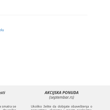
olu
sti
AKCIJSKA PONUDA
(septembar.rs)
ta smatra se
Ukoliko želite da dobijate obaveštenja o
 drugačije
popustima, akcijama i novim naslovima,