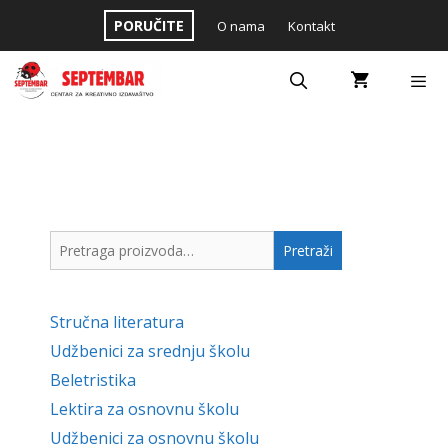
Skip
PORUČITE
O nama
Kontakt
to
content
Menu
Pretraga
Pretraži
za:
Stručna literatura
Udžbenici za srednju školu
Beletristika
Lektira za osnovnu školu
Udžbenici za osnovnu školu