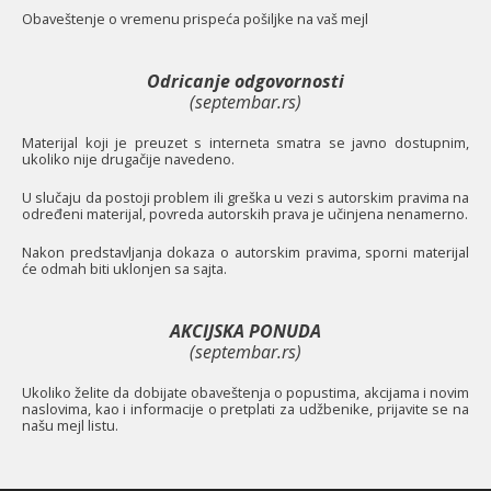
O
baveštenje o vremenu prispeća pošiljke na vaš mejl
Odricanje odgovornosti
(septembar.rs)
Materijal koji je preuzet s interneta smatra se javno dostupnim,
ukoliko nije drugačije navedeno.
U slučaju da postoji problem ili greška u vezi s autorskim pravima na
određeni materijal, povreda autorskih prava je učinjena nenamerno.
Nakon predstavljanja dokaza o autorskim pravima, sporni materijal
će odmah biti uklonjen sa sajta.
AKCIJSKA PONUDA
(septembar.rs)
Ukoliko želite da dobijate obaveštenja o popustima, akcijama i novim
naslovima, kao i informacije o pretplati za udžbenike, prijavite se na
našu mejl listu.