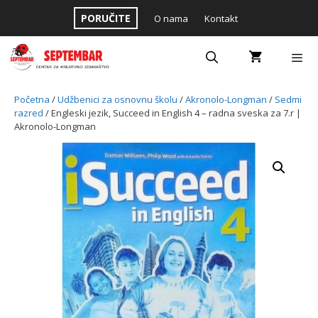
Skip
PORUČITE
O nama
Kontakt
to
content
Menu
Početna
/
Udžbenici za osnovnu školu
/
Akronolo-Longman
/
Sedmi
razred
/ Engleski jezik, Succeed in English 4 – radna sveska za 7.r |
Akronolo-Longman