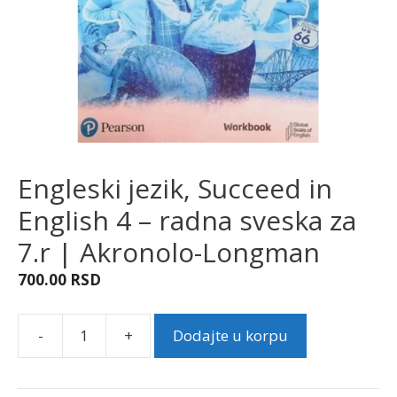
Engleski jezik, Succeed in
English 4 – radna sveska za
7.r | Akronolo-Longman
700.00
RSD
-
+
Dodajte u korpu
Engleski
jezik,
Succeed