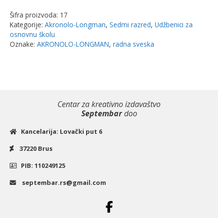
in
Šifra proizvoda:
17
English
Kategorije:
Akronolo-Longman
,
Sedmi razred
,
Udžbenici za
4
osnovnu školu
–
Oznake:
AKRONOLO-LONGMAN
,
radna sveska
radna
sveska
za
7.r
Centar za kreativno izdavaštvo
|
Septembar
doo
Akronolo-
Longman
Kancelarija: Lovački put 6
količina
37220 Brus
PIB: 110249125
septembar.rs@gmail.com