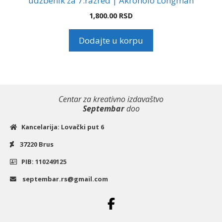
udžbenik za 7.razred | Akronolo Longman
1,800.00
RSD
Dodajte u korpu
Centar za kreativno izdavaštvo
Septembar
doo
Kancelarija: Lovački put 6
37220 Brus
PIB: 110249125
septembar.rs@gmail.com