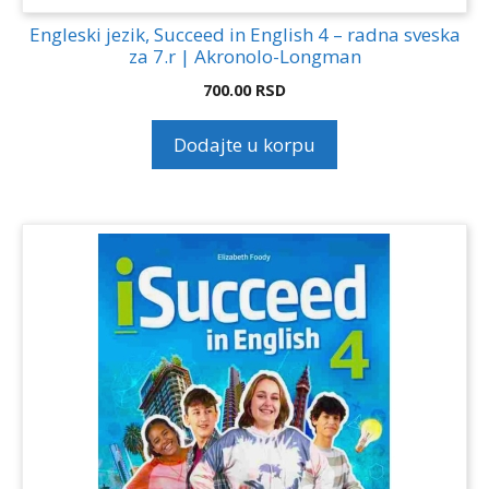
Engleski jezik, Succeed in English 4 – radna sveska
za 7.r | Akronolo-Longman
700.00
RSD
Dodajte u korpu