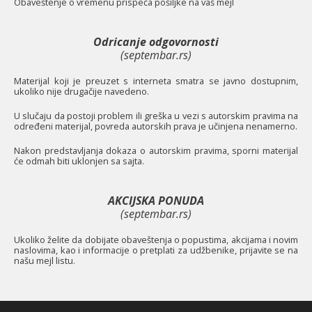
O
baveštenje o vremenu prispeća pošiljke na vaš mejl
Odricanje odgovornosti
(septembar.rs)
Materijal koji je preuzet s interneta smatra se javno dostupnim,
ukoliko nije drugačije navedeno.
U slučaju da postoji problem ili greška u vezi s autorskim pravima na
određeni materijal, povreda autorskih prava je učinjena nenamerno.
Nakon predstavljanja dokaza o autorskim pravima, sporni materijal
će odmah biti uklonjen sa sajta.
AKCIJSKA PONUDA
(septembar.rs)
Ukoliko želite da dobijate obaveštenja o popustima, akcijama i novim
naslovima, kao i informacije o pretplati za udžbenike, prijavite se na
našu mejl listu.