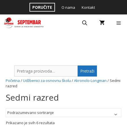
Skip
PORUČITE
O nama
Kontakt
to
content
Menu
Pretraga
Pretraži
za:
Početna
/
Udžbenici za osnovnu školu
/
Akronolo-Longman
/ Sedmi
razred
Sedmi razred
Prikazano je svih 6 rezultata