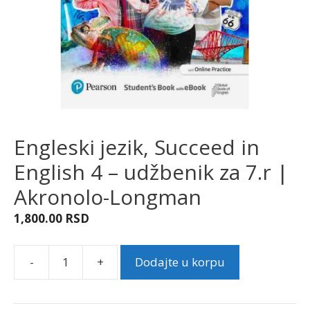
Engleski jezik, Succeed in
English 4 – udžbenik za 7.r |
Akronolo-Longman
1,800.00
RSD
-
+
Dodajte u korpu
Engleski
jezik,
Succeed