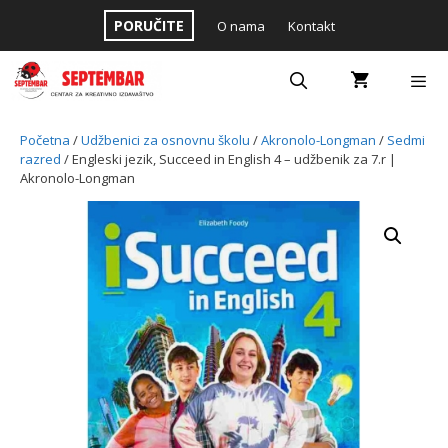
Skip
PORUČITE
O nama
Kontakt
to
content
Menu
Početna
/
Udžbenici za osnovnu školu
/
Akronolo-Longman
/
Sedmi
razred
/ Engleski jezik, Succeed in English 4 – udžbenik za 7.r |
Akronolo-Longman