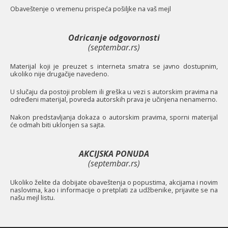
O
baveštenje o vremenu prispeća pošiljke na vaš mejl
Odricanje odgovornosti
(septembar.rs)
Materijal koji je preuzet s interneta smatra se javno dostupnim,
ukoliko nije drugačije navedeno.
U slučaju da postoji problem ili greška u vezi s autorskim pravima na
određeni materijal, povreda autorskih prava je učinjena nenamerno.
Nakon predstavljanja dokaza o autorskim pravima, sporni materijal
će odmah biti uklonjen sa sajta.
AKCIJSKA PONUDA
(septembar.rs)
Ukoliko želite da dobijate obaveštenja o popustima, akcijama i novim
naslovima, kao i informacije o pretplati za udžbenike, prijavite se na
našu mejl listu.