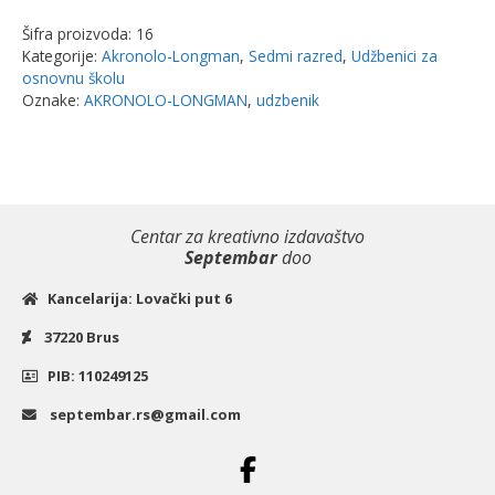
in
Šifra proizvoda:
16
English
Kategorije:
Akronolo-Longman
,
Sedmi razred
,
Udžbenici za
4
osnovnu školu
–
Oznake:
AKRONOLO-LONGMAN
,
udzbenik
udžbenik
za
7.r
|
Centar za kreativno izdavaštvo
Akronolo-
Septembar
doo
Longman
količina
Kancelarija: Lovački put 6
37220 Brus
PIB: 110249125
septembar.rs@gmail.com