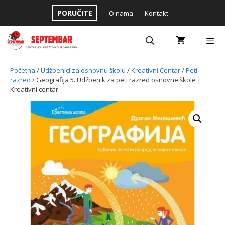
Skip
PORUČITE
O nama
Kontakt
to
content
Menu
Početna
/
Udžbenici za osnovnu školu
/
Kreativni Centar
/
Peti
razred
/ Geografija 5. Udžbenik za peti razred osnovne škole |
Kreativni centar