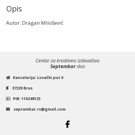
|
Opis
Kreativni
centar
Autor: Dragan Milošević
količina
Centar za kreativno izdavaštvo
Septembar
doo
Kancelarija: Lovački put 6
37220 Brus
PIB: 110249125
septembar.rs@gmail.com