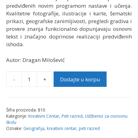
predviđenih novim programom nastave i učenja.
Kvalitetne fotografije, ilustracije i karte, šematski
prikazi, geografske zanimljivosti, pregledi gradiva i
provere znanja funkcionalno dopunjavaju osnovni
tekst i značajno doprinose realizaciji predviđenih
ishoda.
Autor: Dragan Milošević
-
+
Dodajte u korpu
Geografija
5.
Udžbenik
za
Šifra proizvoda:
810
peti
Kategorije:
Kreativni Centar
,
Peti razred
,
Udžbenici za osnovnu
razred
školu
osnovne
Oznake:
Geografija
,
kreativni centar
,
peti razred
škole