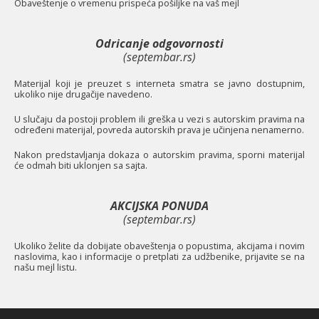
O
baveštenje o vremenu prispeća pošiljke na vaš mejl
Odricanje odgovornosti
(septembar.rs)
Materijal koji je preuzet s interneta smatra se javno dostupnim,
ukoliko nije drugačije navedeno.
U slučaju da postoji problem ili greška u vezi s autorskim pravima na
određeni materijal, povreda autorskih prava je učinjena nenamerno.
Nakon predstavljanja dokaza o autorskim pravima, sporni materijal
će odmah biti uklonjen sa sajta.
AKCIJSKA PONUDA
(septembar.rs)
Ukoliko želite da dobijate obaveštenja o popustima, akcijama i novim
naslovima, kao i informacije o pretplati za udžbenike, prijavite se na
našu mejl listu.