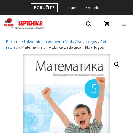
Skip
PORUČITE
O nama
Kontakt
to
content
Menu
Početna
/
Udžbenici za osnovnu školu
/
Novi Logos
/
Peti
razred
/ Matematika 5r. – zbirka zadataka | Novi logos