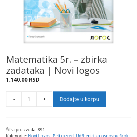
Matematika 5r. – zbirka
zadataka | Novi logos
1,140.00
RSD
-
+
Dodajte u korpu
Matematika
5r.
-
zbirka
Šifra proizvoda:
891
zadataka
Kategorije:
Novi Logos
,
Peti razred
,
Udžbenici za osnovnu školu