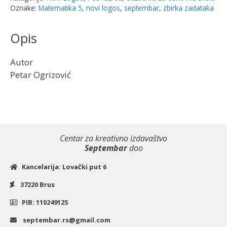
|
Oznake:
Matematika 5
,
novi logos
,
septembar
,
zbirka zadataka
Novi
logos
Opis
količina
Autor
Petar Ogrizović
Centar za kreativno izdavaštvo
Septembar
doo
Kancelarija: Lovački put 6
37220 Brus
PIB: 110249125
septembar.rs@gmail.com