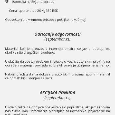
Isporuka na željenu adresu
Cena Isporuke do 20 Kg 350 RSD
O
baveštenje o vremenu prispeća pošiljke na vaš mejl
Odricanje odgovornosti
(septembar.rs)
Materijal koji je preuzet s interneta smatra se javno dostupnim,
ukoliko nije drugačije navedeno.
U slučaju da postoji problem ili greška u vezi s autorskim pravima na
određeni materijal, povreda autorskih prava je učinjena nenamerno.
Nakon predstavljanja dokaza o autorskim pravima, sporni materijal
će odmah biti uklonjen sa sajta.
AKCIJSKA PONUDA
(septembar.rs)
Ukoliko želite da dobijate obaveštenja o popustima, akcijama i novim
naslovima, kao i informacije o pretplati za udžbenike, prijavite se na
našu mejl listu.