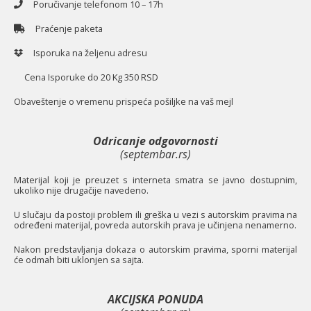
Poručivanje telefonom 10 – 17h
Praćenje paketa
Isporuka na željenu adresu
Cena Isporuke do 20 Kg 350 RSD
O
baveštenje o vremenu prispeća pošiljke na vaš mejl
Odricanje odgovornosti
(septembar.rs)
Materijal koji je preuzet s interneta smatra se javno dostupnim,
ukoliko nije drugačije navedeno.
U slučaju da postoji problem ili greška u vezi s autorskim pravima na
određeni materijal, povreda autorskih prava je učinjena nenamerno.
Nakon predstavljanja dokaza o autorskim pravima, sporni materijal
će odmah biti uklonjen sa sajta.
AKCIJSKA PONUDA