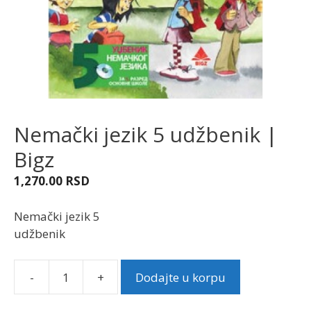
Nemački jezik 5 udžbenik |
Bigz
1,270.00
RSD
Nemački jezik 5
udžbenik
-
+
Dodajte u korpu
Nemački
jezik