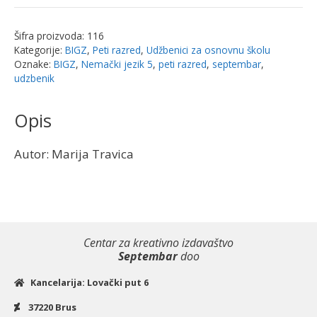
5
udžbenik
Šifra proizvoda:
116
|
Kategorije:
BIGZ
,
Peti razred
,
Udžbenici za osnovnu školu
Bigz
Oznake:
BIGZ
,
Nemački jezik 5
,
peti razred
,
septembar
,
količina
udzbenik
Opis
Autor: Marija Travica
Centar za kreativno izdavaštvo
Septembar
doo
Kancelarija: Lovački put 6
37220 Brus