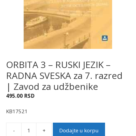
ORBITA 3 – RUSKI JEZIK –
RADNA SVESKA za 7. razred
| Zavod za udžbenike
495.00
RSD
KB17521
-
+
Dodajte u korpu
ORBITA