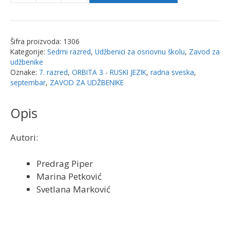
3
-
RUSKI
Šifra proizvoda:
1306
JEZIK
Kategorije:
Sedmi razred
,
Udžbenici za osnovnu školu
,
Zavod za
-
udžbenike
RADNA
Oznake:
7. razred
,
ORBITA 3 - RUSKI JEZIK
,
radna sveska
,
septembar
,
ZAVOD ZA UDŽBENIKE
SVESKA
za
Opis
7.
razred
|
Autori:
Zavod
za
Predrag Piper
udžbenike
Marina Petković
količina
Svetlana Marković