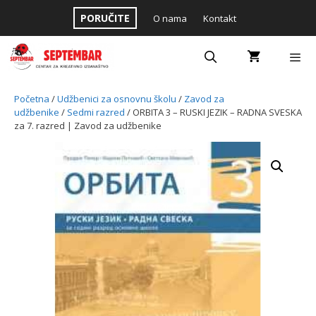
Skip
PORUČITE
O nama
Kontakt
to
content
Menu
Početna
/
Udžbenici za osnovnu školu
/
Zavod za
udžbenike
/
Sedmi razred
/ ORBITA 3 – RUSKI JEZIK – RADNA SVESKA
za 7. razred | Zavod za udžbenike