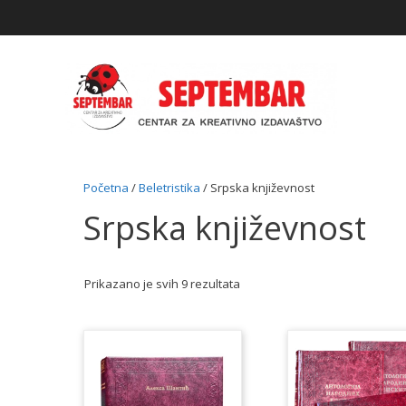
Skip
to
content
Početna
/
Beletristika
/ Srpska književnost
Srpska književnost
Prikazano je svih 9 rezultata