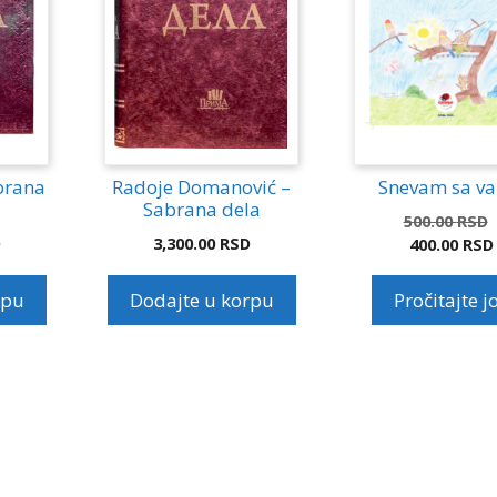
brana
Radoje Domanović –
Snevam sa v
Sabrana dela
500.00
RSD
D
3,300.00
RSD
400.00
RSD
Tren
cena
rpu
Dodajte u korpu
Pročitajte j
je:
400.0