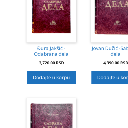
Đura Jakšić -
Jovan Dučić -Sa
Odabrana dela
dela
3,720.00
RSD
4,390.00
RS
Dodajte u korpu
Dodajte u ko