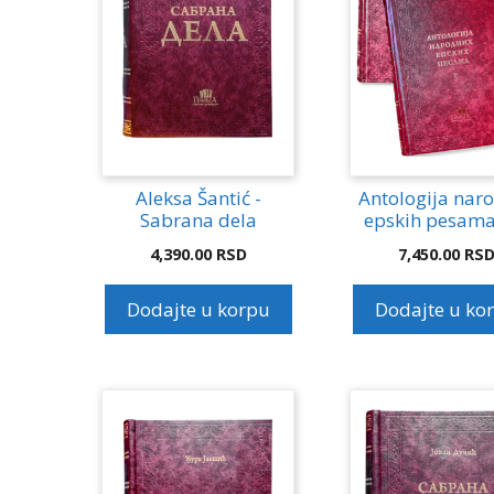
Aleksa Šantić -
Antologija nar
Sabrana dela
epskih pesama I
4,390.00
RSD
7,450.00
RS
Dodajte u korpu
Dodajte u ko