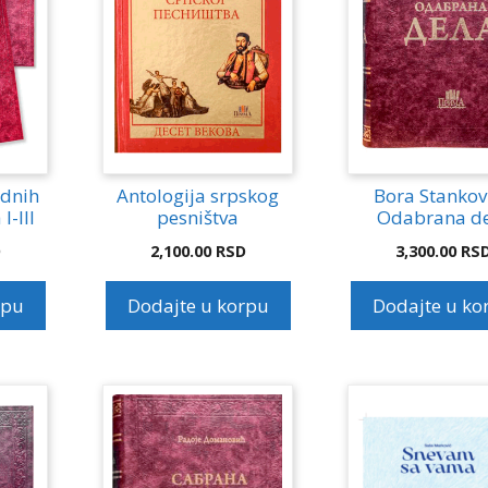
odnih
Antologija srpskog
Bora Stankovi
-III
pesništva
Odabrana d
D
2,100.00
RSD
3,300.00
RS
rpu
Dodajte u korpu
Dodajte u ko