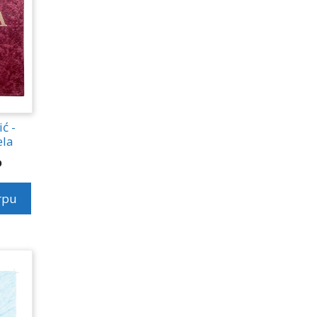
ć -
ela
D
rpu