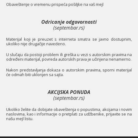
O
baveštenje o vremenu prispeća pošiljke na vaš mejl
Odricanje odgovornosti
(septembar.rs)
Materijal koji je preuzet s interneta smatra se javno dostupnim,
ukoliko nije drugačije navedeno.
U slučaju da postoji problem ili greška u vezi s autorskim pravima na
određeni materijal, povreda autorskih prava je učinjena nenamerno.
Nakon predstavljanja dokaza o autorskim pravima, sporni materijal
će odmah biti uklonjen sa sajta.
AKCIJSKA PONUDA
(septembar.rs)
Ukoliko želite da dobijate obaveštenja o popustima, akcijama i novim
naslovima, kao i informacije o pretplati za udžbenike, prijavite se na
našu mejl listu.