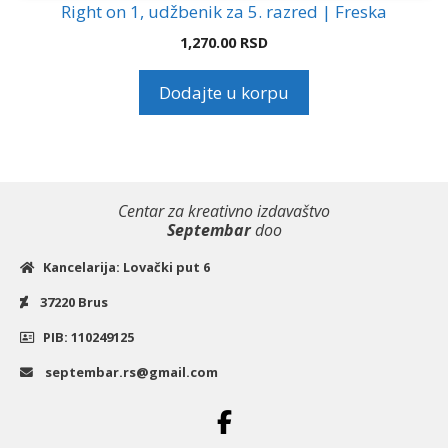
Right on 1, udžbenik za 5. razred | Freska
1,270.00
RSD
Dodajte u korpu
Centar za kreativno izdavaštvo
Septembar
doo
Kancelarija: Lovački put 6
37220 Brus
PIB: 110249125
septembar.rs@gmail.com