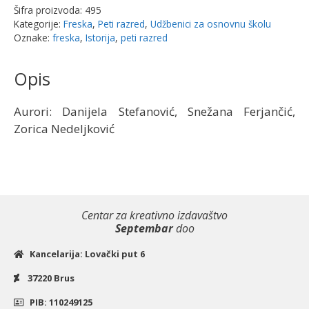
|
Šifra proizvoda:
495
Freska
Kategorije:
Freska
,
Peti razred
,
Udžbenici za osnovnu školu
količina
Oznake:
freska
,
Istorija
,
peti razred
Opis
Aurori: Danijela Stefanović, Snežana Ferjančić,
Zorica Nedeljković
Centar za kreativno izdavaštvo
Septembar
doo
Kancelarija: Lovački put 6
37220 Brus
PIB: 110249125