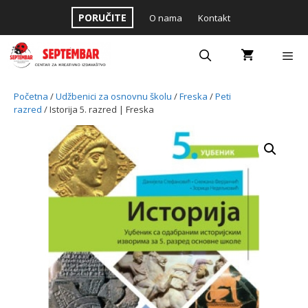
Skip
PORUČITE
O nama
Kontakt
to
content
Menu
Početna
/
Udžbenici za osnovnu školu
/
Freska
/
Peti
razred
/ Istorija 5. razred | Freska