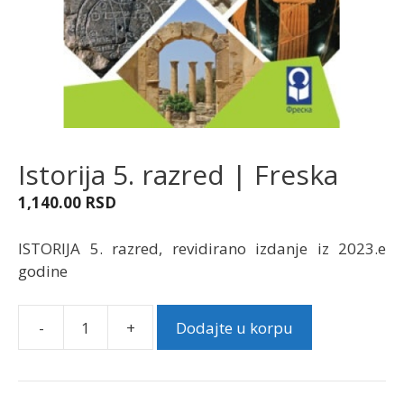
Istorija 5. razred | Freska
1,140.00
RSD
ISTORIJA 5. razred, revidirano izdanje iz 2023.e
godine
-
+
Dodajte u korpu
Istorija
5.
razred