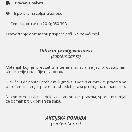
Praćenje paketa
Isporuka na željenu adresu
Cena Isporuke do 20 Kg 350 RSD
O
baveštenje o vremenu prispeća pošiljke na vaš mejl
Odricanje odgovornosti
(septembar.rs)
Materijal koji je preuzet s interneta smatra se javno dostupnim,
ukoliko nije drugačije navedeno.
U slučaju da postoji problem ili greška u vezi s autorskim pravima na
određeni materijal, povreda autorskih prava je učinjena nenamerno.
Nakon predstavljanja dokaza o autorskim pravima, sporni materijal
će odmah biti uklonjen sa sajta.
AKCIJSKA PONUDA
(septembar.rs)