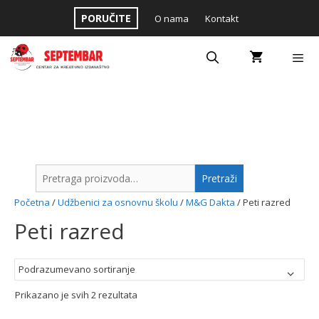
Skip
PORUČITE
O nama
Kontakt
to
content
Menu
Pretraga
Pretraži
za:
Početna
/
Udžbenici za osnovnu školu
/
M&G Dakta
/ Peti razred
Peti razred
Prikazano je svih 2 rezultata