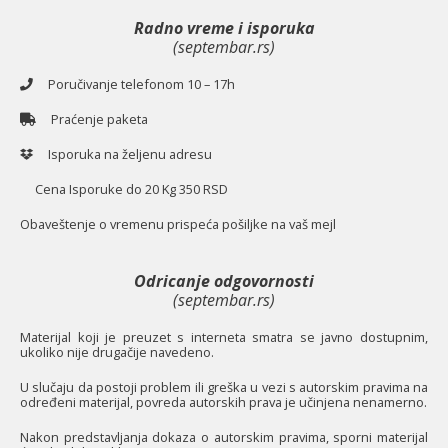
Radno vreme i isporuka
(septembar.rs)
Poručivanje telefonom 10 – 17h
Praćenje paketa
Isporuka na željenu adresu
Cena Isporuke do 20 Kg 350 RSD
O
baveštenje o vremenu prispeća pošiljke na vaš mejl
Odricanje odgovornosti
(septembar.rs)
Materijal koji je preuzet s interneta smatra se javno dostupnim,
ukoliko nije drugačije navedeno.
U slučaju da postoji problem ili greška u vezi s autorskim pravima na
određeni materijal, povreda autorskih prava je učinjena nenamerno.
Nakon predstavljanja dokaza o autorskim pravima, sporni materijal