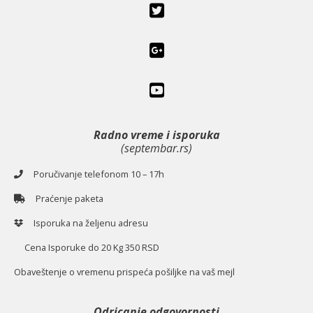
Radno vreme i isporuka
(septembar.rs)
Poručivanje telefonom 10 – 17h
Praćenje paketa
Isporuka na željenu adresu
Cena Isporuke do 20 Kg 350 RSD
O
baveštenje o vremenu prispeća pošiljke na vaš mejl
Odricanje odgovornosti