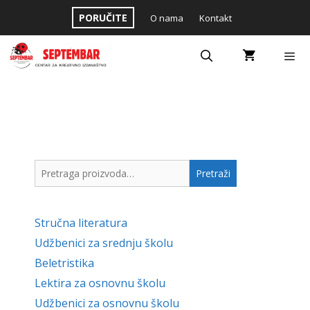
Skip
PORUČITE
O nama
Kontakt
to
content
Menu
Pretraga
Pretraži
za:
Stručna literatura
Udžbenici za srednju školu
Beletristika
Lektira za osnovnu školu
Udžbenici za osnovnu školu