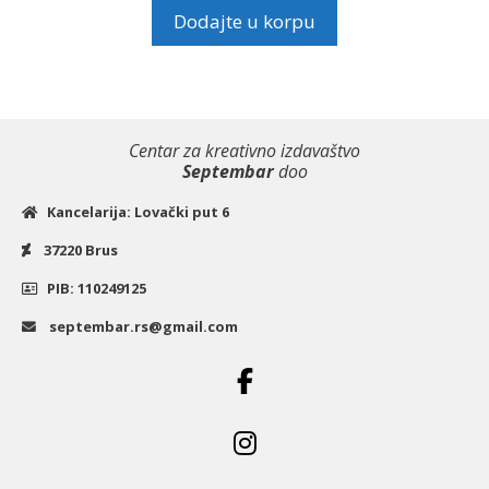
Dodajte u korpu
Centar za kreativno izdavaštvo
Septembar
doo
Kancelarija: Lovački put 6
37220 Brus
PIB: 110249125
septembar.rs@gmail.com