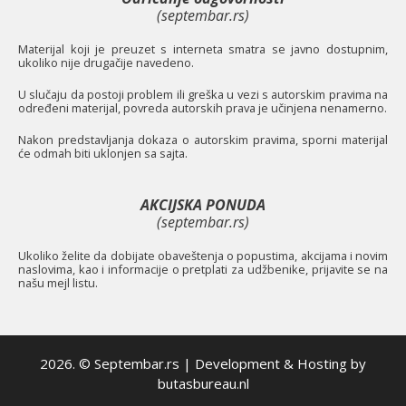
(septembar.rs)
Materijal koji je preuzet s interneta smatra se javno dostupnim,
ukoliko nije drugačije navedeno.
U slučaju da postoji problem ili greška u vezi s autorskim pravima na
određeni materijal, povreda autorskih prava je učinjena nenamerno.
Nakon predstavljanja dokaza o autorskim pravima, sporni materijal
će odmah biti uklonjen sa sajta.
AKCIJSKA PONUDA
(septembar.rs)
Ukoliko želite da dobijate obaveštenja o popustima, akcijama i novim
naslovima, kao i informacije o pretplati za udžbenike, prijavite se na
našu mejl listu.
2026. © Septembar.rs | Development & Hosting by
butasbureau.nl