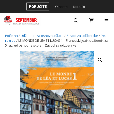
Skip
PORUČITE
O nama
Kontakt
to
content
Menu
Početna
/
Udžbenici za osnovnu školu
/
Zavod za udžbenike
/
Peti
razred
/ LE MONDE DE LÉA ET LUCAS 1 – Francuski jezik udžbenik za
5 razred osnovne škole | Zavod za udžbenike