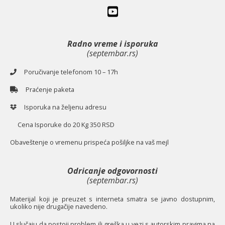
Radno vreme i isporuka
(septembar.rs)
Poručivanje telefonom 10 – 17h
Praćenje paketa
Isporuka na željenu adresu
Cena Isporuke do 20 Kg 350 RSD
O
baveštenje o vremenu prispeća pošiljke na vaš mejl
Odricanje odgovornosti
(septembar.rs)
Materijal koji je preuzet s interneta smatra se javno dostupnim,
ukoliko nije drugačije navedeno.
U slučaju da postoji problem ili greška u vezi s autorskim pravima na