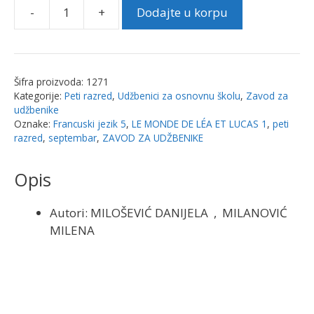
-
+
Dodajte u korpu
LE
MONDE
DE
LÉA
Šifra proizvoda:
1271
ET
Kategorije:
Peti razred
,
Udžbenici za osnovnu školu
,
Zavod za
LUCAS
udžbenike
1
Oznake:
Francuski jezik 5
,
LE MONDE DE LÉA ET LUCAS 1
,
peti
razred
,
septembar
,
ZAVOD ZA UDŽBENIKE
–
Francuski
Opis
jezik
udžbenik
za
Autori: MILOŠEVIĆ DANIJELA , MILANOVIĆ
5
MILENA
razred
osnovne
škole
|