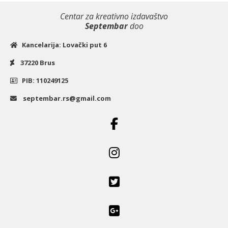
Zavod
za
Centar za kreativno izdavaštvo
Septembar
doo
udžbenike
količina
Kancelarija: Lovački put 6
37220 Brus
PIB: 110249125
septembar.rs@gmail.com