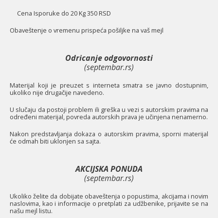
Cena Isporuke do 20 Kg 350 RSD
O
baveštenje o vremenu prispeća pošiljke na vaš mejl
Odricanje odgovornosti
(septembar.rs)
Materijal koji je preuzet s interneta smatra se javno dostupnim,
ukoliko nije drugačije navedeno.
U slučaju da postoji problem ili greška u vezi s autorskim pravima na
određeni materijal, povreda autorskih prava je učinjena nenamerno.
Nakon predstavljanja dokaza o autorskim pravima, sporni materijal
će odmah biti uklonjen sa sajta.
AKCIJSKA PONUDA
(septembar.rs)
Ukoliko želite da dobijate obaveštenja o popustima, akcijama i novim
naslovima, kao i informacije o pretplati za udžbenike, prijavite se na
našu mejl listu.