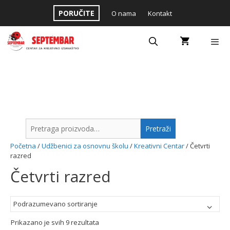
Skip
PORUČITE
O nama
Kontakt
to
content
Menu
Pretraga
Pretraži
za:
Početna
/
Udžbenici za osnovnu školu
/
Kreativni Centar
/ Četvrti
razred
Četvrti razred
Prikazano je svih 9 rezultata