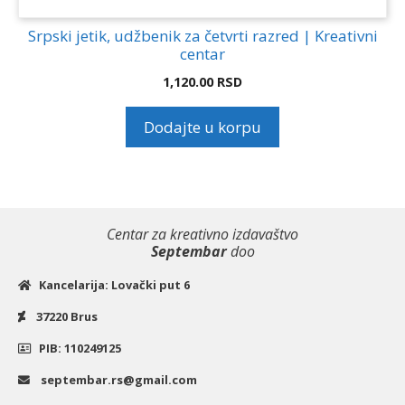
Srpski jetik, udžbenik za četvrti razred | Kreativni
centar
1,120.00
RSD
Dodajte u korpu
Centar za kreativno izdavaštvo
Septembar
doo
Kancelarija: Lovački put 6
37220 Brus
PIB: 110249125
septembar.rs@gmail.com